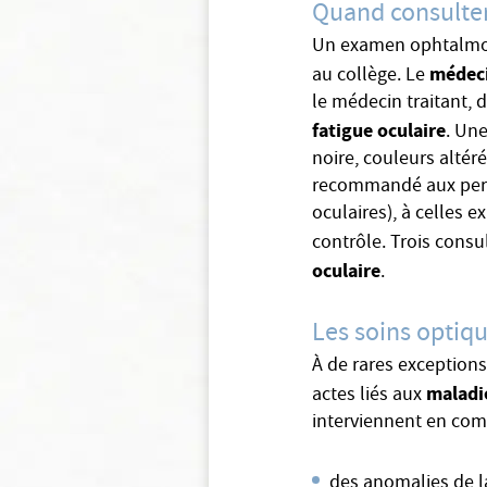
Quand consulter
Un examen ophtalmolog
médec
au collège. Le
le médecin traitant, d
fatigue oculaire
. Une
noire, couleurs alté
recommandé aux perso
oculaires), à celles 
contrôle. Trois consu
oculaire
.
Les soins optiq
À de rares exceptions
maladi
actes liés aux
interviennent en com
des anomalies de l