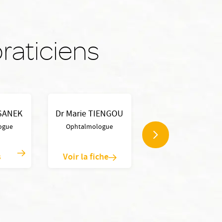
raticiens
YSANEK
Dr Marie TIENGOU
ogue
Ophtalmologue
s
Voir la fiche