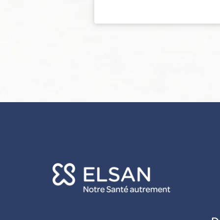
Continuer sans accepter
Vos données vous
appartiennent
ELSAN utilise sur ce site des cookies destinés à son bon
fonctionnement, à en mesurer la fréquentation et, avec votre
accord à évaluer les performances des campagnes d’information.
Vous pouvez personnaliser votre consentement au moyen du
bouton
Voir en détail
.
Elsan ne vend, ne cède et ne communique aucune donnée
personnelle à des tiers.
Pour modifier vos préférences par la suite, cliquez sur le lien
'Préférences de cookies' situé dans le pied de page.
Consentements certifiés par
Voir en détail
OK pour moi