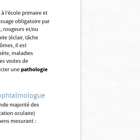
à l’école primaire et
assage obligatoire par
s, rougeurs et/ou
te (éclair, tâche
ômes, il est
bète, maladies
es visites de
pathologie
ecter une
l’ophtalmologue
ande majorité des
tation oculaire)
mens mesurant :