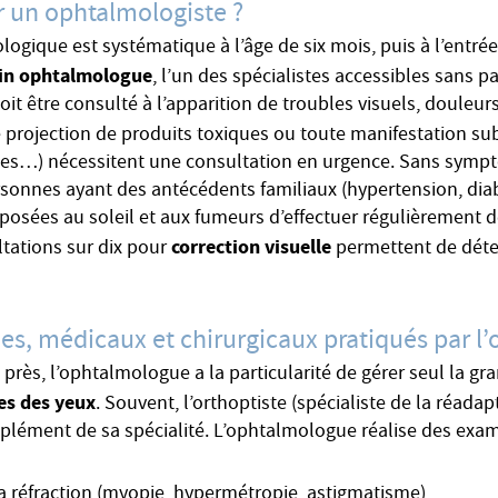
 un ophtalmologiste ?
ique est systématique à l’âge de six mois, puis à l’entrée 
in ophtalmologue
, l’un des spécialistes accessibles sans p
oit être consulté à l’apparition de troubles visuels, douleur
 projection de produits toxiques ou toute manifestation subi
rées…) nécessitent une consultation en urgence. Sans sympt
nnes ayant des antécédents familiaux (hypertension, dia
exposées au soleil et aux fumeurs d’effectuer régulièrement d
correction visuelle
ltations sur dix pour
permettent de dét
ues, médicaux et chirurgicaux pratiqués par 
 près, l’ophtalmologue a la particularité de gérer seul la gr
es des yeux
. Souvent, l’orthoptiste (spécialiste de la réadap
plément de sa spécialité. L’ophtalmologue réalise des exa
a réfraction (myopie, hypermétropie, astigmatisme)