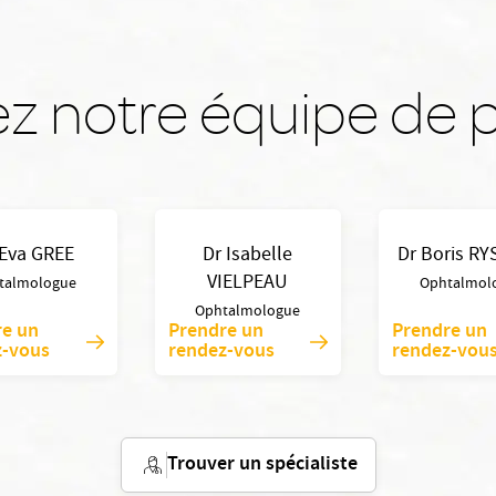
z notre équipe de p
 Eva GREE
Dr Isabelle
Dr Boris R
VIELPEAU
talmologue
Ophtalmol
Ophtalmologue
re un
Prendre un
Prendre un
z-vous
rendez-vous
rendez-vou
Trouver un spécialiste