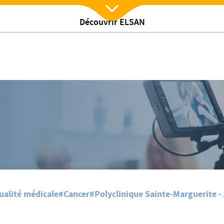
Découvrir ELSAN
Nx:Afficher menu
/
ctualites
Centre de Pathologies Mammaires
ualité médicale
#Cancer
#Polyclinique Sainte-Marguerite -