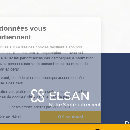
Continuer sans accepter
Vos données vous
appartiennent
ELSAN utilise sur ce site des cookies destinés à son bon
fonctionnement, à en mesurer la fréquentation et, avec votre
accord à évaluer les performances des campagnes d’information.
Vous pouvez personnaliser votre consentement au moyen du
bouton
Voir en détail
.
Elsan ne vend, ne cède et ne communique aucune donnée
personnelle à des tiers.
Pour modifier vos préférences par la suite, cliquez sur le lien
'Préférences de cookies' situé dans le pied de page.
Consentements certifiés par
Voir en détail
OK pour moi
D
Axeptio consent
Plateforme de Gestion du Consentement : Personnali