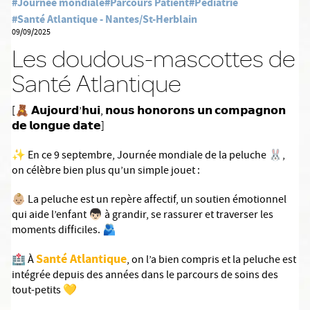
#Journée mondiale
#Parcours Patient
#Pédiatrie
#Santé Atlantique - Nantes/St-Herblain
09/09/2025
Les doudous-mascottes de
Santé Atlantique
[🧸 𝗔𝘂𝗷𝗼𝘂𝗿𝗱’𝗵𝘂𝗶, 𝗻𝗼𝘂𝘀 𝗵𝗼𝗻𝗼𝗿𝗼𝗻𝘀 𝘂𝗻 𝗰𝗼𝗺𝗽𝗮𝗴𝗻𝗼𝗻
𝗱𝗲 𝗹𝗼𝗻𝗴𝘂𝗲 𝗱𝗮𝘁𝗲]
✨ En ce 9 septembre, Journée mondiale de la peluche 🐰,
on célèbre bien plus qu’un simple jouet :
👶🏼 La peluche est un repère affectif, un soutien émotionnel
qui aide l’enfant 👦🏻 à grandir, se rassurer et traverser les
moments difficiles. 🫂
Santé Atlantique
🏥 À
, on l’a bien compris et la peluche est
intégrée depuis des années dans le parcours de soins des
tout-petits 💛