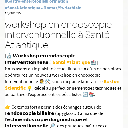
#Gastro-entérologie
#Formation
#Santé Atlantique - Nantes/St-Herblain
19/06/2025
workshop en endoscopie
interventionnelle à Santé
Atlantique
[🔬 𝗪𝗼𝗿𝗸𝘀𝗵𝗼𝗽 𝗲𝗻 𝗲𝗻𝗱𝗼𝘀𝗰𝗼𝗽𝗶𝗲
Santé Atlantique
𝗶𝗻𝘁𝗲𝗿𝘃𝗲𝗻𝘁𝗶𝗼𝗻𝗻𝗲𝗹𝗹𝗲 à
🏥]
Nous avons eu le plaisir d’accueillir au sein d'un de nos blocs
opératoires un nouveau workshop en endoscopie
Boston
interventionnelle 🧑‍⚕️🛠️, soutenu par le laboratoire
Scientific
💡, dédié au perfectionnement des techniques et
au partage d’expertise entre spécialistes 🔄📚.
👉 Ce temps fort a permis des échanges autour de
l’𝗲𝗻𝗱𝗼𝘀𝗰𝗼𝗽𝗶𝗲 𝗯𝗶𝗹𝗶𝗮𝗶𝗿𝗲 (Spyglass…) ainsi que de
l’𝗲𝗰𝗵𝗼𝗲𝗻𝗱𝗼𝘀𝗰𝗼𝗽𝗶𝗲 𝗱𝗶𝗮𝗴𝗻𝗼𝘀𝘁𝗶𝗾𝘂𝗲 𝗲𝘁
𝗶𝗻𝘁𝗲𝗿𝘃𝗲𝗻𝘁𝗶𝗼𝗻𝗻𝗲𝗹𝗹𝗲 🔎, des pratiques maîtrisées et