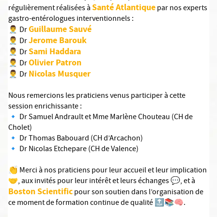
Santé Atlantique
régulièrement réalisées à
par nos experts
gastro-entérologues interventionnels :
Guillaume Sauvé
👨‍⚕️ Dr
Jerome Barouk
👨‍⚕️ Dr
Sami Haddara
👨‍⚕️ Dr
Olivier Patron
👨‍⚕️ Dr
Nicolas Musquer
👨‍⚕️ Dr
Nous remercions les praticiens venus participer à cette
session enrichissante :
🔹 Dr Samuel Andrault et Mme Marlène Chouteau (CH de
Cholet)
🔹 Dr Thomas Babouard (CH d’Arcachon)
🔹 Dr Nicolas Etchepare (CH de Valence)
👏 Merci à nos praticiens pour leur accueil et leur implication
🤝, aux invités pour leur intérêt et leurs échanges 💬, et à
Boston Scientific
pour son soutien dans l’organisation de
ce moment de formation continue de qualité 🔝📚🧠.