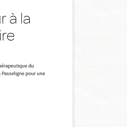
 à la
ire
hérapeutique du
à Passeligne pour une