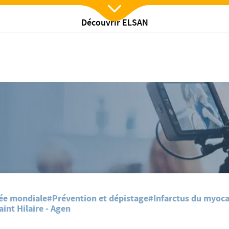
Découvrir ELSAN
Nx:Afficher menu
ilaire
/
lites
Journée mondiale du cœur à la Clinique Esquirol Saint Hilaire
ée mondiale
#Prévention et dépistage
#Infarctus du myoc
aint Hilaire - Agen