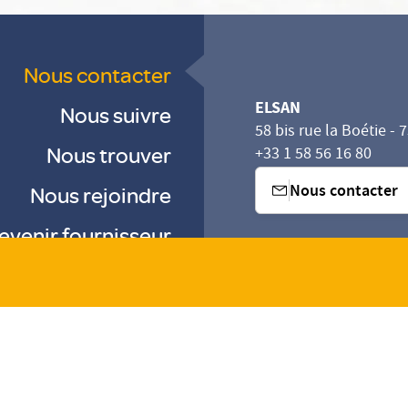
Nous contacter
ELSAN
Nous suivre
58 bis rue la Boétie - 
Nous trouver
+33 1 58 56 16 80
Nous contacter
Nous rejoindre
evenir fournisseur
sez vos Options
s paramètres de confidentialité, en garantissant la con
-
-
-
Gestion des cookies
Droits & Devoirs
Agence digitale : VOID