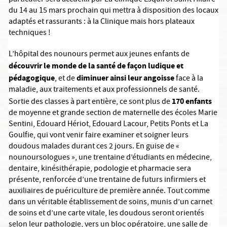
particulier sera accueilli par La Clinique Esquirol Saint Hilaire
du 14 au 15 mars prochain qui mettra à disposition des locaux
adaptés et rassurants : à la Clinique mais hors plateaux
techniques !
L’hôpital des nounours permet aux jeunes enfants de
découvrir le monde de la santé de façon ludique et
pédagogique
diminuer ainsi leur angoisse
, et de
face à la
maladie, aux traitements et aux professionnels de santé.
170 enfants
Sortie des classes à part entière, ce sont plus de
de moyenne et grande section de maternelle des écoles Marie
Sentini, Edouard Hériot, Edouard Lacour, Petits Ponts et La
Goulfie, qui vont venir faire examiner et soigner leurs
doudous malades durant ces 2 jours. En guise de «
nounoursologues », une trentaine d’étudiants en médecine,
dentaire, kinésithérapie, podologie et pharmacie sera
présente, renforcée d’une trentaine de futurs infirmiers et
auxiliaires de puériculture de première année. Tout comme
dans un véritable établissement de soins, munis d’un carnet
de soins et d’une carte vitale, les doudous seront orientés
selon leur pathologie, vers un bloc opératoire, une salle de