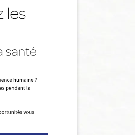
z les
a santé
érience humaine ?
es pendant la
portunités vous