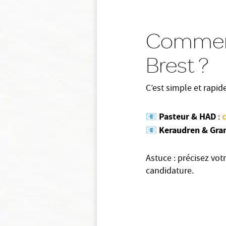
Comment 
Brest ?
C’est simple et rapid
Pasteur & HAD
📧
:
Keraudren & Gra
📧
Astuce : précisez votr
candidature.