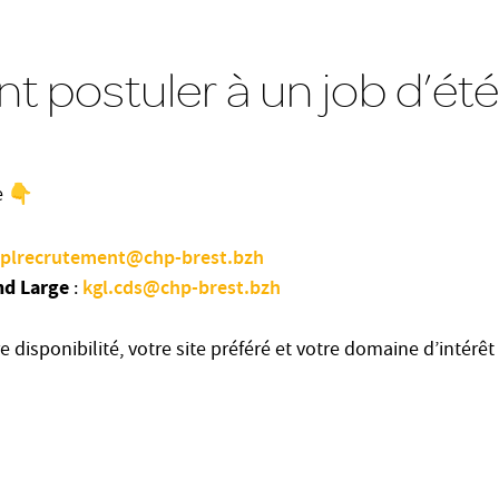
postuler à un job d’ét
e 👇
cplrecrutement@chp-brest.bzh
nd Large
kgl.cds@chp-brest.bzh
:
e disponibilité, votre site préféré et votre domaine d’intérêt 