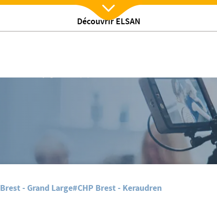
Découvrir ELSAN
Nx:Afficher menu
’été à Brest : rejoignez les équipes du CHP Brest !
Brest - Grand Large
#CHP Brest - Keraudren