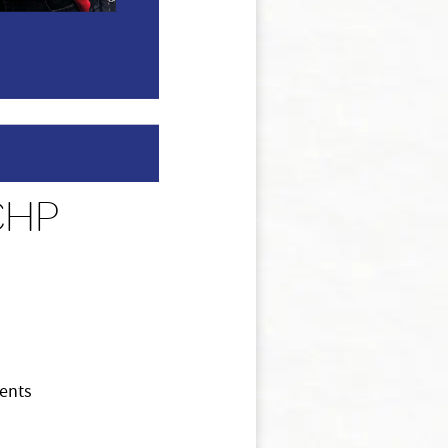
 CHP
ients