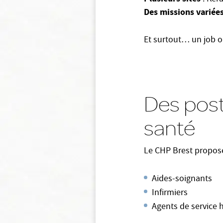
Des missions variée
Et surtout… un job où
Des post
santé
Le CHP Brest propose
Aides-soignants
Infirmiers
Agents de service h