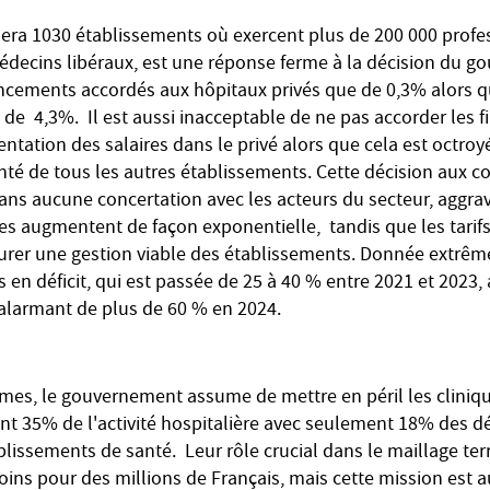
nera 1030 établissements où exercent plus de 200 000 profe
édecins libéraux, est une réponse ferme à la décision du 
ncements accordés aux hôpitaux privés que de 0,3% alors q
t de 4,3%. Il est aussi inacceptable de ne pas accorder les
ntation des salaires dans le privé alors que cela est octroy
nté de tous les autres établissements. Cette décision aux 
sans aucune concertation avec les acteurs du secteur, aggrav
rges augmentent de façon exponentielle, tandis que les tari
surer une gestion viable des établissements. Donnée extrêm
s en déficit, qui est passée de 25 à 40 % entre 2021 et 2023,
 alarmant de plus de 60 % en 2024.
simes, le gouvernement assume de mettre en péril les cliniq
ent 35% de l'activité hospitalière avec seulement 18% des 
lissements de santé. Leur rôle crucial dans le maillage terr
soins pour des millions de Français, mais cette mission est 