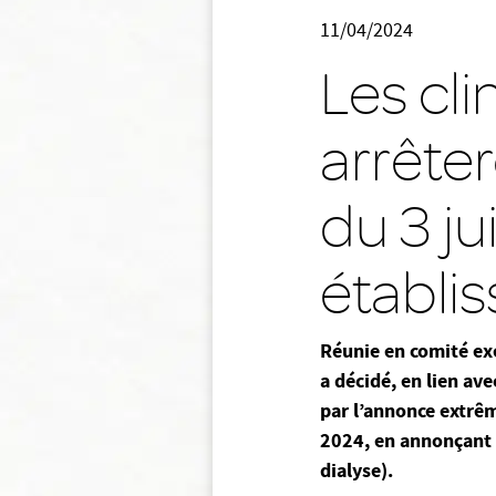
11/04/2024
Les cli
arrêter
du 3 ju
établi
Réunie en comité exé
a décidé, en lien av
par l’annonce extrê
2024, en annonçant u
dialyse).