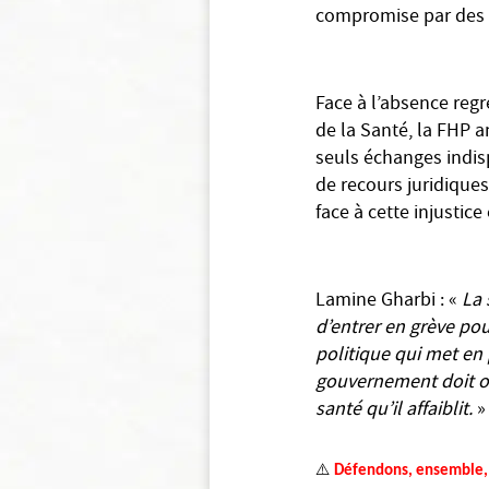
compromise par des d
Face à l’absence reg
de la Santé, la FHP a
seuls échanges indis
de recours juridique
face à cette injustice 
Lamine Gharbi : «
La 
d’entrer en grève po
politique qui met en
gouvernement doit ouv
santé qu’il affaiblit.
»
⚠
️
Défendons, ensemble, l