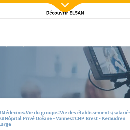
Découvrir ELSAN
Nx:Afficher menu
s à partir du 3 juin pour sauver leurs établissements
liniques et hôpitaux privés arrêteront leurs activités à partir du 3 juin pour
#Médecine
#Vie du groupe
#Vie des établissements/salarié
s
#Hôpital Privé Océane - Vannes
#CHP Brest - Keraudren
Large