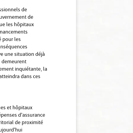
ssionnels de
gouvernement de
ue les hôpitaux
 financements
é pour les
conséquences
e une situation déjà
fs demeurent
ement inquiétante, la
 atteindra dans ces
ues et hôpitaux
dépenses d'assurance
itorial de proximité
aujourd'hui