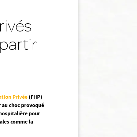
rivés
partir
ation Privée
(FHP)
ir au choc provoqué
hospitalière pour
tales comme la