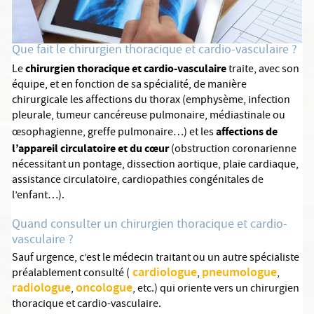
Que fait le chirurgien thoracique et cardio-vasculaire ?
chirurgien thoracique et cardio-vasculaire
Le
traite, avec son
équipe, et en fonction de sa spécialité, de manière
chirurgicale les affections du thorax (emphysème, infection
pleurale, tumeur cancéreuse pulmonaire, médiastinale ou
affections de
œsophagienne, greffe pulmonaire…) et les
l’appareil
circulatoire et du cœur
(obstruction coronarienne
nécessitant un pontage, dissection aortique, plaie cardiaque,
assistance circulatoire, cardiopathies congénitales de
l’enfant…).
Quand consulter un chirurgien thoracique et cardio-
vasculaire ?
Sauf urgence, c’est le médecin traitant ou un autre spécialiste
cardiologue
pneumologue
préalablement consulté (
,
,
radiologue
oncologue
,
, etc.) qui oriente vers un chirurgien
thoracique et cardio-vasculaire.