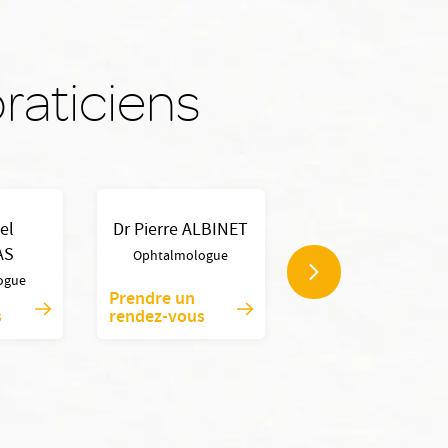
raticiens
el
Dr Pierre ALBINET
Dr Nischal ARYAL
AS
CHARLES
Ophtalmologue
ogue
Ophtalmologue
Prendre un
s
rendez-vous
Voir la fiche