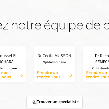
z notre équipe de p
Youssef EL
Dr Cecile MUSSON
Dr Rach
ICHARA
SEMEC
Ophtalmologue
talmologue
Ophtalmol
re un
Prendre un
Prendre un
z-vous
rendez-vous
rendez-vou
Trouver un spécialiste