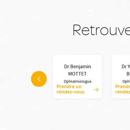
Retrouve
Dr Sarah PEREZ
Dr Benjamin
Dr 
ROUSTIT
MOTTET
B
Ophtalmologue
Ophtalmologue
Oph
Prendre un
Prend
Voir la fiche
rendez-vous
rende