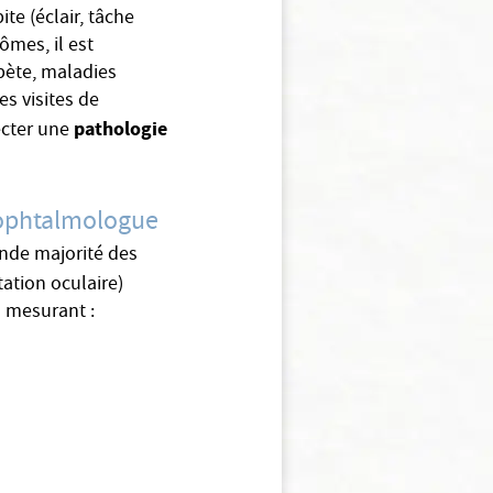
te (éclair, tâche
ômes, il est
bète, maladies
es visites de
pathologie
ecter une
l’ophtalmologue
ande majorité des
tation oculaire)
s mesurant :