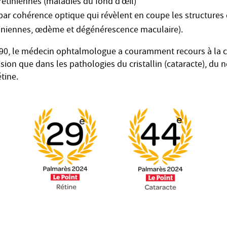
rétiniennes (maladies du fond d’œil)
ar cohérence optique qui révèlent en coupe les structures d
tiniennes, œdème et dégénérescence maculaire).
90, le médecin ophtalmologue a couramment recours à la chi
ision que dans les pathologies du cristallin (cataracte), du 
tine.