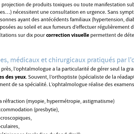
 projection de produits toxiques ou toute manifestation subi
rées…) nécessitent une consultation en urgence. Sans sympt
nnes ayant des antécédents familiaux (hypertension, dia
exposées au soleil et aux fumeurs d’effectuer régulièrement d
correction visuelle
ltations sur dix pour
permettent de dét
ues, médicaux et chirurgicaux pratiqués par 
 près, l’ophtalmologue a la particularité de gérer seul la gr
es des yeux
. Souvent, l’orthoptiste (spécialiste de la réadap
ment de sa spécialité. L’ophtalmologue réalise des examen
a réfraction (myopie, hypermétropie, astigmatisme)
accommodation (presbytie),
croscopiques,
culaires,