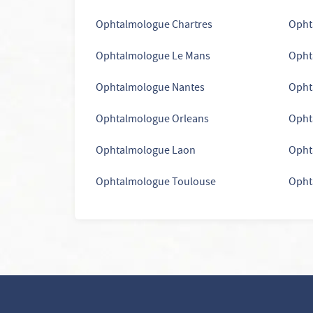
Ophtalmologue Chartres
Opht
Ophtalmologue Le Mans
Opht
Ophtalmologue Nantes
Opht
Ophtalmologue Orleans
Opht
Ophtalmologue Laon
Opht
Continuer sans accepter
Ophtalmologue Toulouse
Opht
Vos données vous
appartiennent
ELSAN utilise sur ce site des cookies destinés à son bon
fonctionnement, à en mesurer la fréquentation et, avec votre
accord à évaluer les performances des campagnes d’information.
Vous pouvez personnaliser votre consentement au moyen du