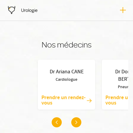
Urologie
Nos médecins
Dr Ariana CANE
Dr Domi
BERT
Cardiologue
Pneumo
Prendre un rendez-
Prendre un 
vous
vous