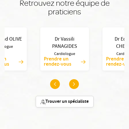
Retrouvez notre équipe de
praticiens
rand OLIVE
Dr Vassili
Dr Ed
PANAGIDES
CHEN
iologue
Cardiologue
Cardio
 un
Prendre un
Prendre u
vous
rendez-vous
rendez-vo
Trouver un spécialiste