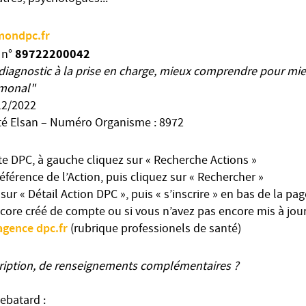
mondpc.fr
89722200042
 n°
diagnostic à la prise en charge, mieux comprendre pour m
monal"
/12/2022
té Elsan – Numéro Organisme : 8972
e DPC, à gauche cliquez sur « Recherche Actions »
férence de l’Action, puis cliquez sur « Rechercher »
sur « Détail Action DPC », puis « s’inscrire » en bas de la pag
ncore créé de compte ou si vous n’avez pas encore mis à jou
agence
dpc.fr
(rubrique professionels de santé)
scription, de renseignements complémentaires ?
ebatard :