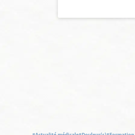
#Actualité médicale
#Douleur(s)
#Formation