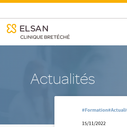
ose menu mobile
Formation - Ménopause
ose menu mobile
Nx:Aller
/
/
/
Accueil
Clinique Bretéché - Nantes
Nos actualites
Fo
au
contenu
principal
Actualités
#Formation
#Actuali
15/11/2022