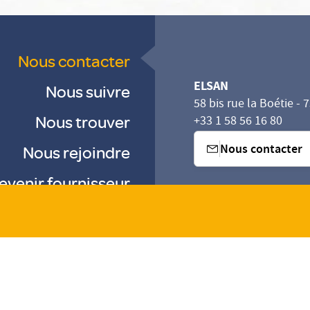
Nous contacter
ELSAN
Nous suivre
58 bis rue la Boétie - 
Nous trouver
+33 1 58 56 16 80
Nous contacter
Nous rejoindre
evenir fournisseur
sez vos Options
s paramètres de confidentialité, en garantissant la con
-
-
-
Gestion des cookies
Droits & Devoirs
Agence digitale : VOID