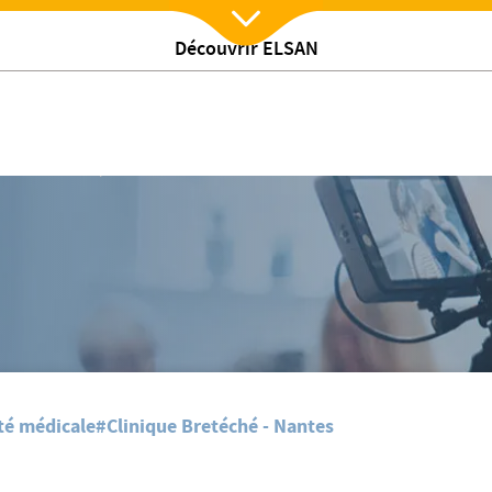
Découvrir ELSAN
Nx:Afficher menu
rmation - Ménopause
té médicale
#Clinique Bretéché - Nantes