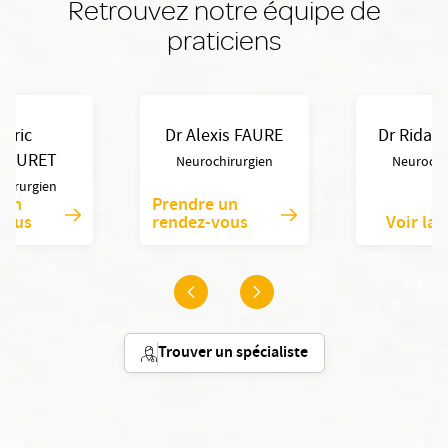
Retrouvez notre équipe de
praticiens
 Eric
Dr Alexis FAURE
Dr Rida 
NEURET
Neurochirurgien
Neurochi
hirurgien
 un
Prendre un
vous
rendez-vous
Voir la 
Trouver un spécialiste