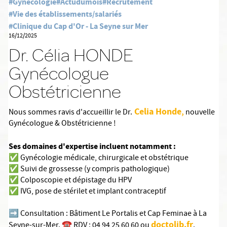
#Gynécologie
#Actudumois
#Recrutement
#Vie des établissements/salariés
#Clinique du Cap d'Or - La Seyne sur Mer
16/12/2025
Dr. Célia HONDE
Gynécologue
Obstétricienne
Celia Honde
,
Nous sommes ravis d'accueillir le Dr.
nouvelle
Gynécologue & Obstétricienne !
Ses domaines d'expertise incluent notamment :
✅ Gynécologie médicale, chirurgicale et obstétrique
✅ Suivi de grossesse (y compris pathologique)
✅ Colposcopie et dépistage du HPV
✅ IVG, pose de stérilet et implant contraceptif
➡️ Consultation : Bâtiment Le Portalis et Cap Feminae à La
doctolib.fr
Seyne-sur-Mer. ☎️ RDV : 04 94 25 60 60 ou
.