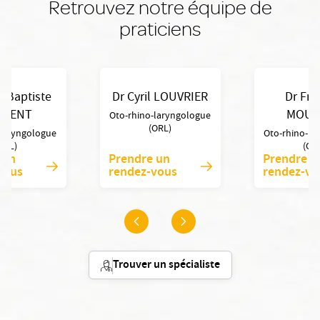
Retrouvez notre équipe de
praticiens
n-Baptiste
Dr Cyril LOUVRIER
Dr Fré
LDENT
MOUC
Oto-rhino-laryngologue
(ORL)
-laryngologue
Oto-rhino-la
ORL)
(OR
 un
Prendre un
Prendre u
vous
rendez-vous
rendez-vo
Trouver un spécialiste