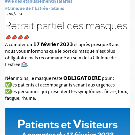
#Vie des établissements/salariés
#Clinique de l'Estrée - Stains
17/02/2023
Retrait partiel des masques
📣📣📣📣
𝟭𝟳 𝗳𝗲́𝘃𝗿𝗶𝗲𝗿 𝟮𝟬𝟮𝟯
A compter du
et après presque 3 ans,
nous vous informons que le port du masque n'est plus
obligatoire mais recommandé au sein de la Clinique de
l'Estrée 🏥.
𝗢𝗕𝗟𝗜𝗚𝗔𝗧𝗢𝗜𝗥𝗘
Néanmoins, le masque reste
pour :
✅les patients et accompagnants venant aux urgences
✅les personnes qui présentent les symptômes : fièvre, toux,
fatigue, rhume.