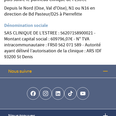
puis suivre le panneau Clinique de l'Estrée
Depuis le Nord (Oise, Val d'Oise), N1 ou N16 en
direction de Bd Pasteur/D25 à Pierrefitte
Dénomination sociale
SAS CLINIQUE DE L’ESTREE : 56207158900021 -
Montant capital social : 609796,07€ - N° TVA
intracommunautaire : FR50 562 071 589 - Autorité
ayant délivré l’autorisation de la clinique : ARS IDF
93200 St Denis
Nous suivre
facebook-brands
instagram
linkedin-brands
tiktok-brands
youtube
Nous trouver