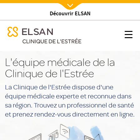
Découvrir ELSAN
Nx:Afficher menu
se menu mobile
Équipe médicale
se menu mobile
Nx:s
Nx:Aller
au
L'équipe médicale de la
contenu
Clinique de l'Estrée
principal
La Clinique de l'Estrée dispose d'une
équipe médicale experte et reconnue dans
sa région. Trouvez un professionnel de santé
et prenez rendez-vous directement en ligne.