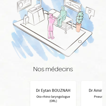
Nos médecins
Dr Eytan BOUZNAH
Dr Amir 
Oto-rhino-laryngologue
Pneumo
(ORL)