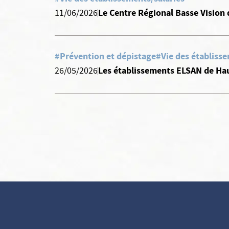
Le Centre Régional Basse Vision 
11/06/2026
#Prévention et dépistage
#Vie des établisse
Les établissements ELSAN de Hau
26/05/2026
Vos données vous
appartiennent
ELSAN utilise sur ce site des cookies destinés à son bon
fonctionnement, à en mesurer la fréquentation et, avec votre
accord à évaluer les performances des campagnes d’information.
Vous pouvez personnaliser votre consentement au moyen du
bouton
Voir en détail
.
Elsan ne vend, ne cède et ne communique aucune donnée