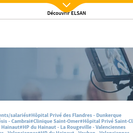
Découvrir ELSAN
Nx:Afficher menu
iques Elsan Hauts-de-France
/
tualites
Fête des Agents des services hospitaliers dans les cliniques Elsa
nts/salariés
#Hôpital Privé des Flandres - Dunkerque
sis - Cambrai
#Clinique Saint-Omer
#Hôpital Privé Saint-C
 Hainaut
#HP du Hainaut - La Rougeville - Valenciennes