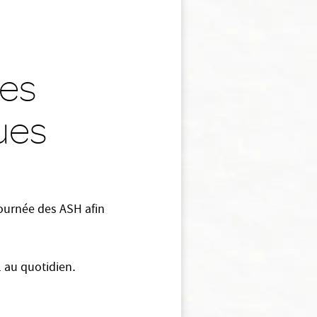
ces
ques
ournée des ASH​ afin
l au quotidien
.