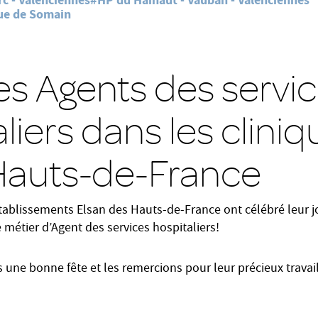
c - Valenciennes
#HP du Hainaut - Vauban - Valenciennes
ue de Somain
es Agents des servi
liers dans les clini
Hauts-de-France
établissements Elsan des Hauts-de-France ont célébré leur j
 métier d’Agent des services hospitaliers!
 une bonne fête et les remercions pour leur précieux travai