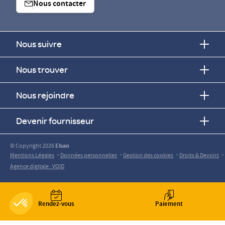
Nous contacter
Nous suivre
Nous trouver
Nous rejoindre
Devenir fournisseur
© Copyright 2026
Elsan
-
-
-
-
Mentions Légales
Données personnelles
Gestion des cookies
Droits & Devoirs
Agence digitale : VOID
Rendez-vous
Paiement