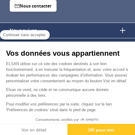
Nous contacter
Nous suivre
Continuer sans accepter
Nous trouver
Vos données vous appartiennent
Nous rejoindre
ELSAN utilise sur ce site des cookies destinés à son bon
fonctionnement, à en mesurer la fréquentation et, avec votre accord à
évaluer les performances des campagnes d’information. Vous pouvez
Devenir fournisseur
personnaliser votre consentement au moyen du bouton
Voir en détail
.
Elsan ne vend, ne cède et ne communique aucune donnée
© Copyright 2026
Elsan
personnelle à des tiers.
-
-
-
-
Mentions Légales
Données personnelles
Gestion des cookies
Droits & Devoirs
Agence digitale : VOID
Pour modifier vos préférences par la suite, cliquez sur le lien
'Préférences de cookies' situé dans le pied de page.
Consentements certifiés par
Paiement
Voir en détail
OK pour moi