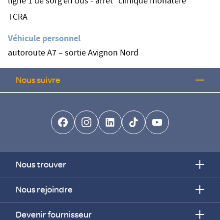
ligne 1 de sorg'en bus - arrêt "clinique monatère"
TCRA
Véhicule personnel
autoroute A7 – sortie Avignon Nord
Nous suivre
facebook-brands
instagram
linkedin-brands
tiktok-brands
youtube
Nous trouver
Nous rejoindre
Devenir fournisseur