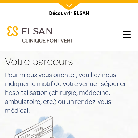
Découvrir ELSAN
Nx:Afficher menu
se menu mobile
Parcours patient
se menu mobile
Nx:s
Nx:Aller
au
Votre parcours
contenu
principal
Pour mieux vous orienter, veuillez nous
indiquer le motif de votre venue : séjour en
hospitalisation (chirurgie, médecine,
ambulatoire, etc.) ou un rendez-vous
médical.