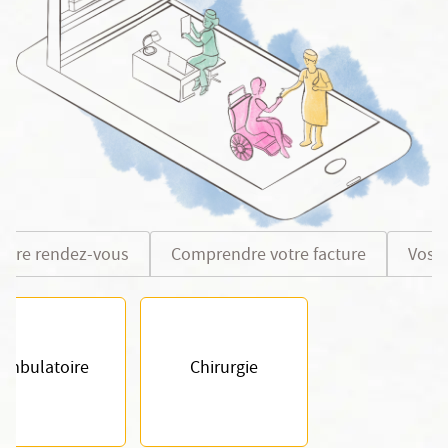
otre rendez-vous
Comprendre votre facture
Vos 
Ambulatoire
Chirurgie