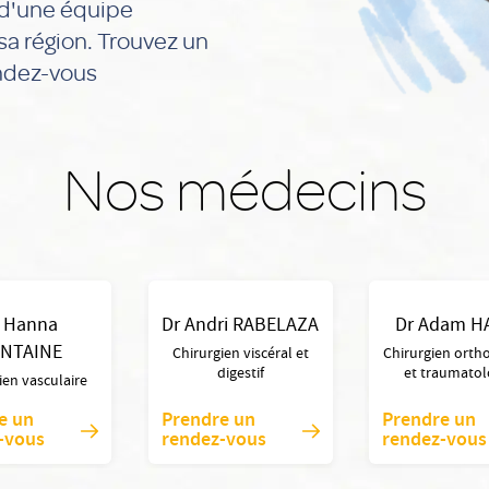
 d'une équipe
a région. Trouvez un
endez-vous
Nos médecins
r Hanna
Dr Andri RABELAZA
Dr Adam H
NTAINE
Chirurgien viscéral et
Chirurgien orth
digestif
et traumato
ien vasculaire
e un
Prendre un
Prendre un
-vous
rendez-vous
rendez-vous