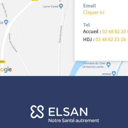
Email
Cliquer ici
Tel
Accueil :
02 48 82 20 
HDJ :
02 48 82 23 18