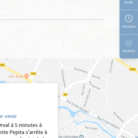
Accès
Horaires
Emplois
r venir
Orval à 5 minutes à
ette Pepita s'arrête à