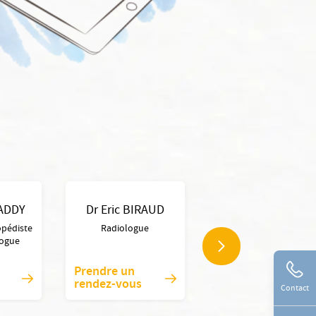
ADDY
Dr Eric BIRAUD
Dr Stephane
BERLANDE
opédiste
Radiologue
logue
Chirurgien dentiste
Prendre un
rendez-vous
Voir la fiche
Contact