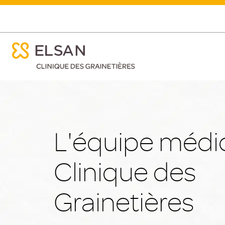
ose menu mobile
Equipe médicale
ose menu mobile
Nx:Aller
au
contenu
principal
L'équipe médic
Clinique des
Grainetières