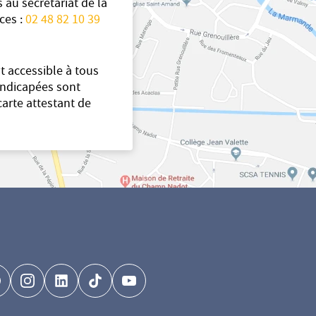
s au secrétariat de la
ces :
02 48 82 10 39
t accessible à tous
andicapées sont
carte attestant de
acebook-brands
instagram
linkedin-brands
tiktok-brands
youtube