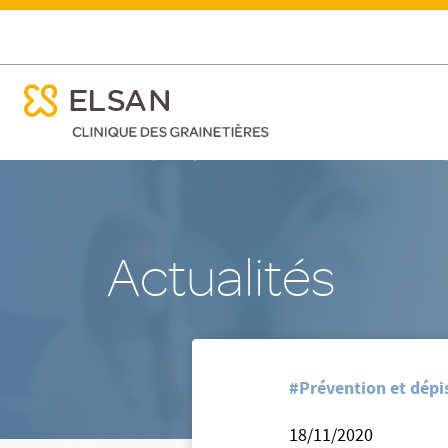
ose menu mobile
Mois sans tabac
ose menu mobile
Nx:Aller
/
Accueil
Clinique des Grainetières - St Amand Montrond
au
contenu
principal
Actualités
#Prévention et dépi
18/11/2020