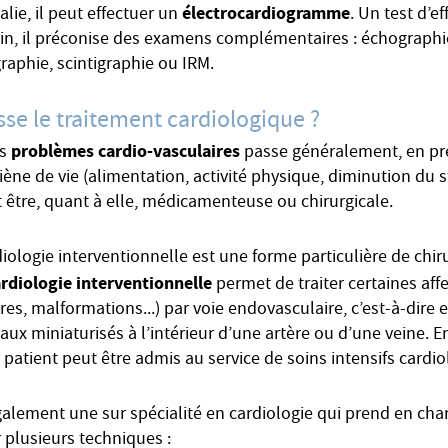
électrocardiogramme
ie, il peut effectuer un
. Un test d’e
soin, il préconise des examens complémentaires : échographi
raphie, scintigraphie ou IRM.
e le traitement cardiologique ?
problèmes cardio-vasculaires
es
passe généralement, en pre
iène de vie (alimentation, activité physique, diminution du st
 être, quant à elle, médicamenteuse ou chirurgicale.
diologie interventionnelle est une forme particulière de chir
rdiologie interventionnelle
permet de traiter certaines aff
ires, malformations...) par voie endovasculaire, c’est-à-dire
aux miniaturisés à l’intérieur d’une artère ou d’une veine. E
 patient peut être admis au service de soins intensifs cardi
alement une sur spécialité en cardiologie qui prend en cha
 plusieurs techniques :