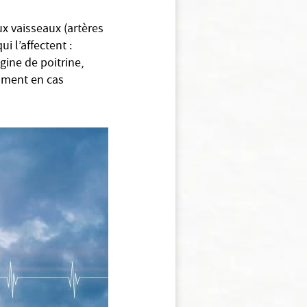
ux vaisseaux (artères
i l’affectent :
gine de poitrine,
mment en cas