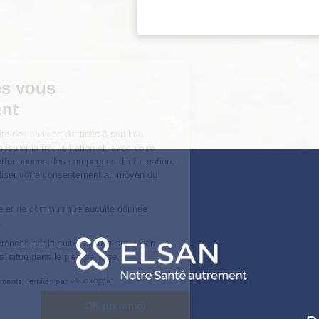
Continuer sans accepter
Vos données vous
appartiennent
ELSAN utilise sur ce site des cookies destinés à son bon
fonctionnement, à en mesurer la fréquentation et, avec votre
accord à évaluer les performances des campagnes d’information.
Vous pouvez personnaliser votre consentement au moyen du
bouton
Voir en détail
.
Elsan ne vend, ne cède et ne communique aucune donnée
personnelle à des tiers.
Pour modifier vos préférences par la suite, cliquez sur le lien
'Préférences de cookies' situé dans le pied de page.
Consentements certifiés par
Voir en détail
OK pour moi