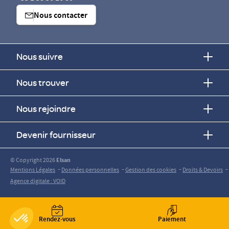
Nous contacter
Nous suivre
Nous trouver
Nous rejoindre
Devenir fournisseur
© Copyright 2026
Elsan
-
-
-
-
Mentions Légales
Données personnelles
Gestion des cookies
Droits & Devoirs
Agence digitale : VOID
Rendez-vous
Paiement