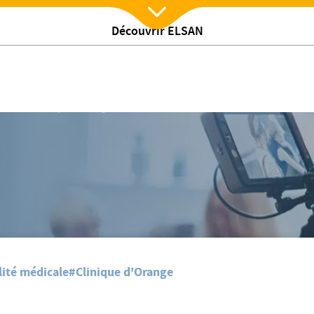
Découvrir ELSAN
Nx:Afficher menu
cale à la Clinique d'Orange ELSAN
lité médicale
#Clinique d'Orange