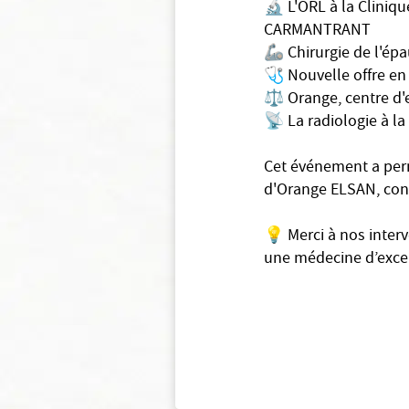
🔬 L'ORL à la Cliniq
CARMANTRANT
🦾 Chirurgie de l'épa
🩺 Nouvelle offre en
⚖️ Orange, centre d'
📡 La radiologie à la
Cet événement a perm
d'Orange ELSAN, cont
💡 Merci à nos inter
une médecine d’excel