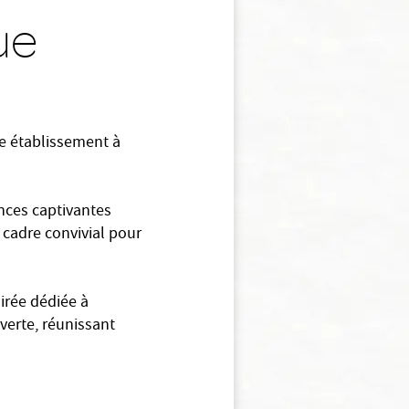
ue
re établissement à
ences captivantes
n cadre convivial pour
irée dédiée à
verte, réunissant