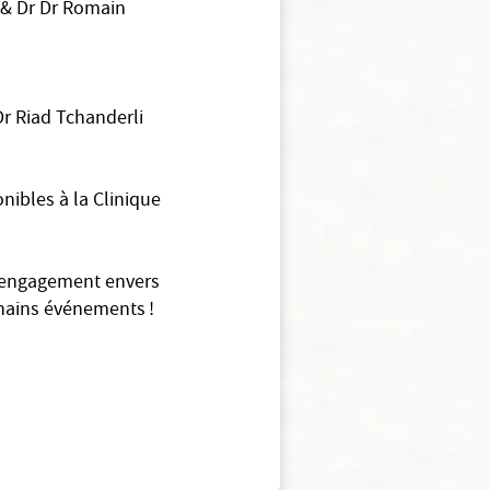
 & Dr
Dr Romain
r R
iad Tchanderli
nibles à la Clinique
ur engagement envers
hains événements !