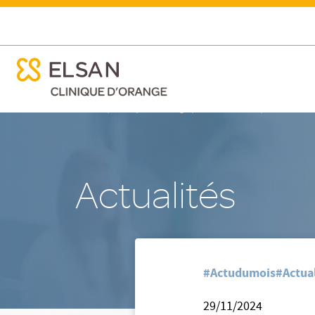
ose menu mobile
Soirée Médicale à la Clinique d'Orange ELSAN
ose menu mobile
Nx:Aller
/
/
/
Accueil
Clinique d'Orange
Nos actualites
Soirée Médi
au
contenu
principal
Actualités
#Actudumois
#Actua
29/11/2024