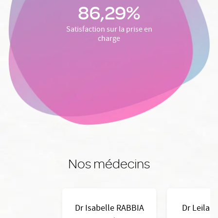
86,29%
Satisfaction sur la prise en
charge
Nos médecins
Dr Isabelle RABBIA
Dr Leila 