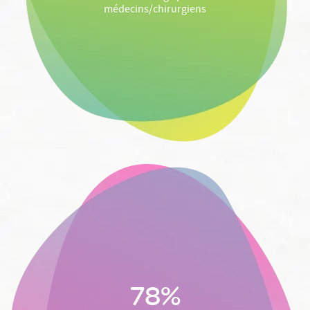
médecins/chirurgiens
78%