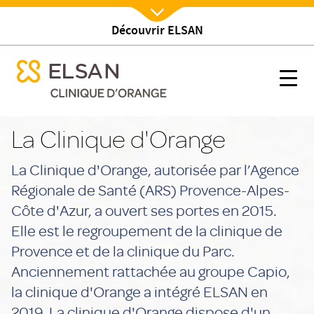
Découvrir ELSAN
Nx:Afficher menu
se menu mobile
Établissement
se menu mobile
Nx:s
Nx:Aller
au
La Clinique d'Orange
contenu
principal
La Clinique d'Orange, autorisée par l’Agence
Régionale de Santé (ARS) Provence-Alpes-
Côte d'Azur, a ouvert ses portes en 2015.
Elle est le regroupement de la clinique de
Provence et de la clinique du Parc.
Anciennement rattachée au groupe Capio,
la clinique d'Orange a intégré ELSAN en
2019. La clinique d'Orange dispose d'un