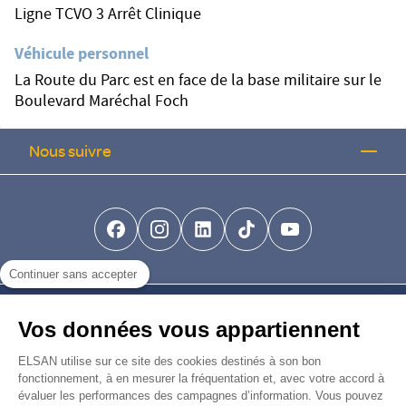
Ligne TCVO 3 Arrêt Clinique
Véhicule personnel
La Route du Parc est en face de la base militaire sur le
Boulevard Maréchal Foch
Nous suivre
facebook-brands
instagram
linkedin-brands
tiktok-brands
youtube
Continuer sans accepter
Nous trouver
Vos données vous appartiennent
Nous rejoindre
ELSAN utilise sur ce site des cookies destinés à son bon
fonctionnement, à en mesurer la fréquentation et, avec votre accord à
évaluer les performances des campagnes d’information. Vous pouvez
Devenir fournisseur