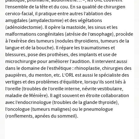
plastique, phoniatrie, audiométrie… –, les ORL couvrent
l’ensemble de la tête et du cou. En sa qualité de chirurgien
cervico-facial, il pratique entre autres l’ablation des
amygdales (amydalectomie) et des végétations
(adénoïdectomie). Il opère la mastoïde, les sinus et les
malformations congénitales (atrésie de l’œsophage), procède
à l’exérèse des tumeurs (nodules thyroïdiens, tumeurs de la
langue et de la bouche). Il répare les traumatismes et
blessures, pose des prothèses, des implants et use de
microchirurgie pour améliorer l’audition. Il intervient aussi
dans le domaine de l’esthétique : rhinoplastie, chirurgies des
paupières, du menton, etc. L’ORL est aussi le spécialiste des
vertiges et des problèmes d’équilibre, lorsqu’ils sont liés à
l’oreille (troubles de l’oreille interne, névrite vestibulaire,
maladie de Ménière). Il agit souvent en étroite collaboration
avec l’endocrinologue (troubles de la glande thyroïde),
l’oncologue (tumeurs malignes) ou le pneumologue
(ronflements, apnées du sommeil).