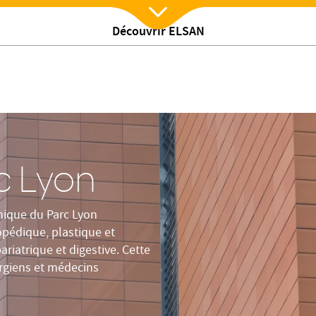
otre histoire
Notre clinique en chiffres
Qualité
Certifi
Découvrir ELSAN
Nx:Afficher menu
c Lyon
inique du Parc Lyon
opédique, plastique et
riatrique et digestive. Cette
urgiens et médecins