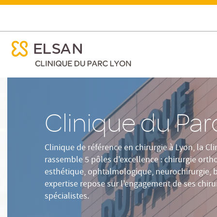
N
ose menu mobile
Etablissement
ose menu mobile
Nx:Aller
au
contenu
principal
Clinique du Par
Clinique de référence en chirurgie à Lyon, la Cl
rassemble 5 pôles d'excellence : chirurgie orth
esthétique, ophtalmologique, neurochirurgie, ba
expertise repose sur l'engagement de ses chir
spécialistes.