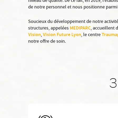
niveau de qualité. De ce fait, en 2019, l’établ
de notre personnel et nous positionne parmi 
Soucieux du développement de notre activité
MEDIPARC
structures, appelées
, accueillent 
Vision
Vision Future Lyon
Trauma
,
, le centre
notre offre de soin.
3