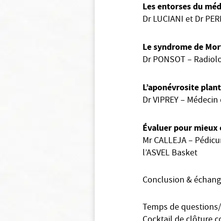
Les entorses du méd
Dr LUCIANI et Dr PE
Le syndrome de Mort
Dr PONSOT – Radiolo
L’aponévrosite plant
Dr VIPREY – Médecin 
Évaluer pour mieux o
Mr CALLEJA – Pédicur
l’ASVEL Basket
Conclusion & échange
Temps de questions
Cocktail de clôture c