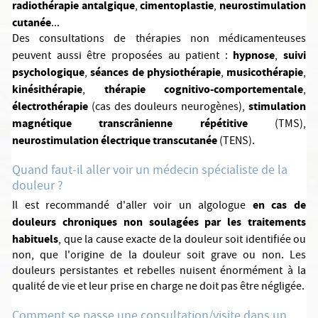
radiothérapie antalgique
cimentoplastie
neurostimulation
,
,
cutanée
...
Des consultations de thérapies non médicamenteuses
hypnose
suivi
peuvent aussi être proposées au patient :
,
psychologique
séances de physiothérapie
musicothérapie
,
,
,
kinésithérapie
thérapie cognitivo-comportementale
,
,
électrothérapie
stimulation
(cas des douleurs neurogènes),
magnétique transcrânienne répétitive
(TMS),
neurostimulation électrique transcutanée
(TENS).
Quand faut-il aller voir un médecin spécialiste de la
douleur ?
en cas de
Il est recommandé d'aller voir un algologue
douleurs chroniques non soulagées par les traitements
habituels
, que la cause exacte de la douleur soit identifiée ou
non, que l'origine de la douleur soit grave ou non. Les
douleurs persistantes et rebelles nuisent énormément à la
qualité de vie et leur prise en charge ne doit pas être négligée.
Comment se passe une consultation/visite dans un