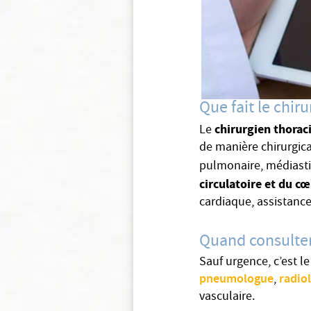
Que fait le chir
chirurgien thorac
Le
de manière chirurgic
pulmonaire, médiast
circulatoire et du c
cardiaque, assistance
Quand consulter 
Sauf urgence, c’est l
pneumologue
radio
,
vasculaire.