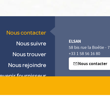
Nous contacter
ELSAN
Nous suivre
58 bis rue la Boétie - 
Nous trouver
+33 1 58 56 16 80
Nous contacter
Nous rejoindre
evenir fournisseur
sez vos Options
s paramètres de confidentialité, en garantissant la con
-
-
-
Gestion des cookies
Droits & Devoirs
Agence digitale : VOID