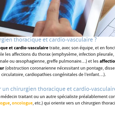
urgien thoracique et cardio-vasculaire ?
ique et cardio-vasculaire
traite, avec son équipe, et en fonct
ale les affections du thorax (emphysème, infection pleurale
affectio
inale ou œsophagienne, greffe pulmonaire…) et les
œur
(obstruction coronarienne nécessitant un pontage, dissec
 circulatoire, cardiopathies congénitales de l’enfant…).
un chirurgien thoracique et cardio-vasculair
e médecin traitant ou un autre spécialiste préalablement con
logue
oncologue
,
, etc.) qui oriente vers un chirurgien thorac