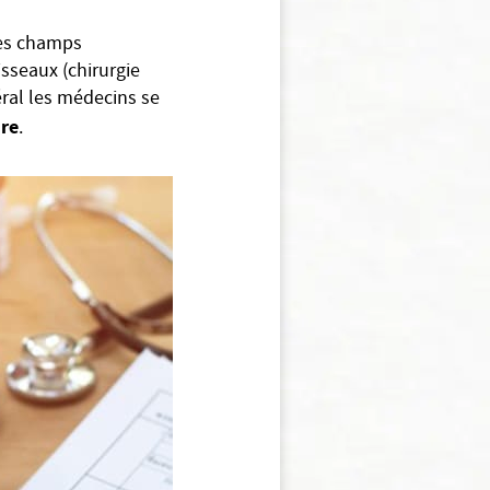
 les champs
isseaux (chirurgie
éral les médecins se
ire
.