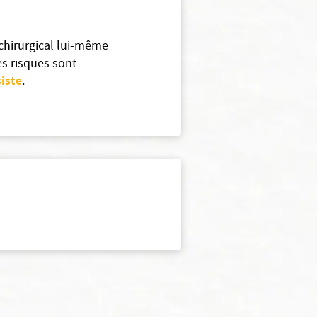
 chirurgical lui-même
es risques sont
iste
.