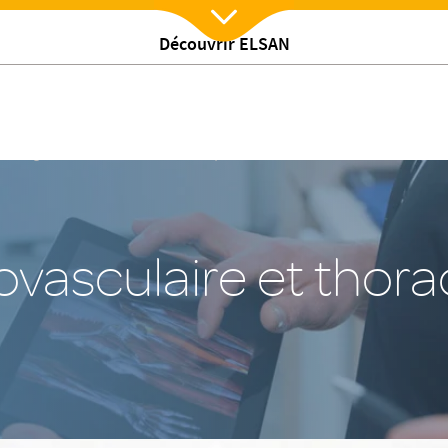
Découvrir ELSAN
Nx:Afficher menu
Chirurgie cardiovasculaire et thoracique
ovasculaire et thor