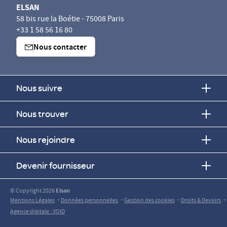
ELSAN
58 bis rue la Boétie - 75008 Paris
+33 1 58 56 16 80
Nous contacter
Nous suivre
Nous trouver
Nous rejoindre
Devenir fournisseur
© Copyright 2026
Elsan
-
-
-
-
Mentions Légales
Données personnelles
Gestion des cookies
Droits & Devoirs
Agence digitale : VOID