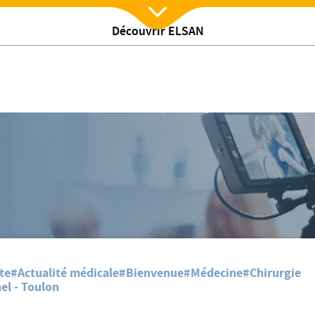
Découvrir ELSAN
Nx:Afficher menu
Arrivée du Dr Nicolas MENTINE, Chirurgien Urologue
te
#Actualité médicale
#Bienvenue
#Médecine
#Chirurgie
el - Toulon