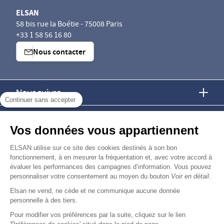
ELSAN
58 bis rue la Boétie - 75008 Paris
+33 1 58 56 16 80
Nous contacter
Nous suivre
Continuer sans accepter
Nous trouver
Vos données vous appartiennent
Nous rejoindre
ELSAN utilise sur ce site des cookies destinés à son bon
fonctionnement, à en mesurer la fréquentation et, avec votre accord à
évaluer les performances des campagnes d’information. Vous pouvez
Devenir fournisseur
personnaliser votre consentement au moyen du bouton
Voir en détail
.
Elsan ne vend, ne cède et ne communique aucune donnée
© Copyright 2026
Elsan
personnelle à des tiers.
-
-
-
-
Mentions Légales
Données personnelles
Gestion des cookies
Droits & Devoirs
Agence digitale : VOID
Pour modifier vos préférences par la suite, cliquez sur le lien