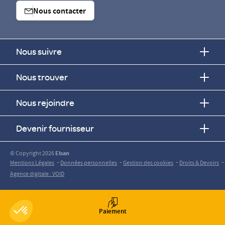
Nous contacter
Nous suivre
Nous trouver
Nous rejoindre
Devenir fournisseur
© Copyright 2026
Elsan
-
-
-
-
Mentions Légales
Données personnelles
Gestion des cookies
Droits & Devoirs
Agence digitale : VOID
Paiement