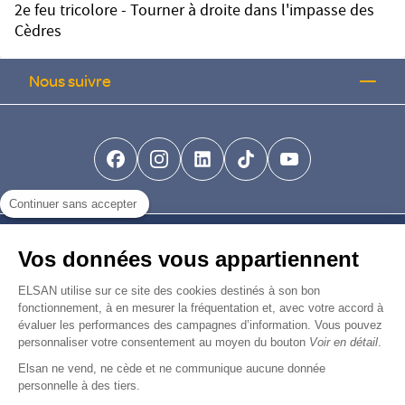
2e feu tricolore - Tourner à droite dans l'impasse des
Cèdres
Nous suivre
facebook-brands
instagram
linkedin-brands
tiktok-brands
youtube
Continuer sans accepter
Nous trouver
Vos données vous appartiennent
Nous rejoindre
ELSAN utilise sur ce site des cookies destinés à son bon
fonctionnement, à en mesurer la fréquentation et, avec votre accord à
évaluer les performances des campagnes d’information. Vous pouvez
Devenir fournisseur
personnaliser votre consentement au moyen du bouton
Voir en détail
.
Elsan ne vend, ne cède et ne communique aucune donnée
© Copyright 2026
Elsan
personnelle à des tiers.
-
-
-
-
Mentions Légales
Données personnelles
Gestion des cookies
Droits & Devoirs