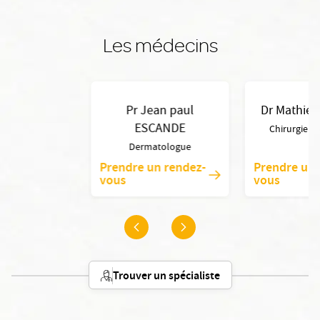
Les médecins
Pr Jean paul
Dr Mathie
ESCANDE
Chirurgien v
Dermatologue
Prendre un rendez-
Prendre un 
vous
vous
Trouver un spécialiste