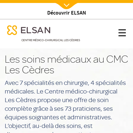
Découvrir ELSAN
Nx:Afficher menu
se menu mobile
Soins
se menu mobile
Nx:s
Nx:Aller
au
Les soins médicaux au CMC
contenu
Les Cèdres
principal
Avec 7 spécialités en chirurgie, 4 spécialités
médicales. Le Centre médico-chirurgical
Les Cèdres propose une offre de soin
complète grâce à ses 73 praticiens, ses
équipes soignantes et administratives.
L’objectif, au-delà des soins, est