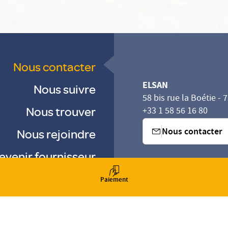
Nous contacter
ELSAN
Nous suivre
58 bis rue la Boétie - 
Nous trouver
+33 1 58 56 16 80
Nous contacter
Nous rejoindre
evenir fournisseur
sez vos Options
s paramètres de confidentialité, en garantissant la con
-
-
Paiement
-
Gestion des cookies
Droits & Devoirs
Agence digitale : VOID