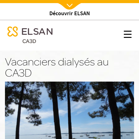
Découvrir ELSAN
Nx:Afficher menu
se menu mobile
Vacanciers
se menu mobile
Nx:s
Nx:Aller
au
Vacanciers dialysés au
contenu
CA3D
principal