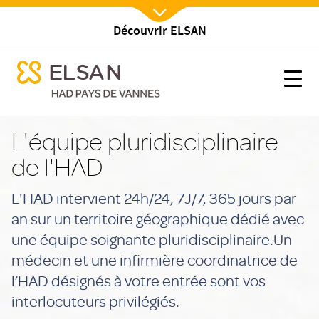
Découvrir ELSAN
Nx:Afficher menu
se menu mobile
L'équipe
se menu mobile
Nx:s
Nx:Aller
au
L'équipe pluridisciplinaire
contenu
de l'HAD
principal
L'HAD intervient 24h/24, 7J/7, 365 jours par
an sur un territoire géographique dédié avec
une équipe soignante pluridisciplinaire.Un
médecin et une infirmière coordinatrice de
l’HAD désignés à votre entrée sont vos
interlocuteurs privilégiés.