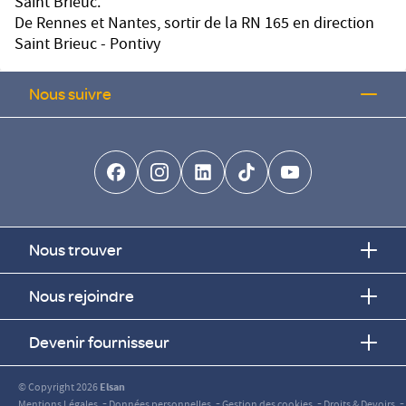
Saint Brieuc.
De Rennes et Nantes, sortir de la RN 165 en direction
Saint Brieuc - Pontivy
Nous suivre
facebook-brands
instagram
linkedin-brands
tiktok-brands
youtube
Nous trouver
Nous rejoindre
Devenir fournisseur
© Copyright 2026
Elsan
-
-
-
-
Mentions Légales
Données personnelles
Gestion des cookies
Droits & Devoirs