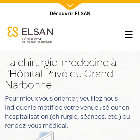
Découvrir ELSAN
Nx:Afficher menu
se menu mobile
Chirurgie - Médecine
se menu mobile
Nx:s
Nx:Aller
au
La chirurgie-médecine à
contenu
l'Hôpital Privé du Grand
principal
Narbonne
Pour mieux vous orienter, veuillez nous
indiquer le motif de votre venue : séjour en
hospitalisation (chirurgie, séances, etc.) ou
rendez-vous médical.