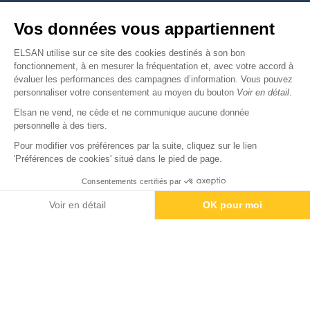
Nous trouver
Vos données vous appartiennent
Nous rejoindre
ELSAN utilise sur ce site des cookies destinés à son bon
fonctionnement, à en mesurer la fréquentation et, avec votre accord à
évaluer les performances des campagnes d’information. Vous pouvez
Devenir fournisseur
personnaliser votre consentement au moyen du bouton
Voir en détail
.
Elsan ne vend, ne cède et ne communique aucune donnée
© Copyright 2026
Elsan
personnelle à des tiers.
-
-
-
-
Mentions Légales
Données personnelles
Gestion des cookies
Droits & Devoirs
Agence digitale : VOID
Pour modifier vos préférences par la suite, cliquez sur le lien
'Préférences de cookies' situé dans le pied de page.
Consentements certifiés par
Paiement
Voir en détail
OK pour moi
Axeptio consent
Plateforme de Gestion du Consentement : Personnalisez vos O
Notre plateforme vous permet d'adapter et de gérer vos paramètr