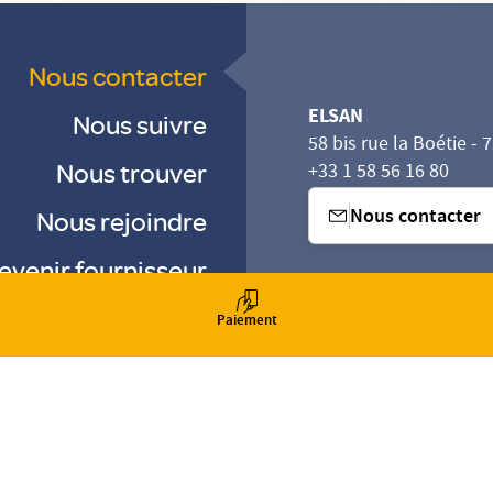
Nous contacter
ELSAN
Nous suivre
58 bis rue la Boétie - 
Nous trouver
+33 1 58 56 16 80
Nous contacter
Nous rejoindre
evenir fournisseur
sez vos Options
s paramètres de confidentialité, en garantissant la con
-
-
Paiement
-
Gestion des cookies
Droits & Devoirs
Agence digitale : VOID