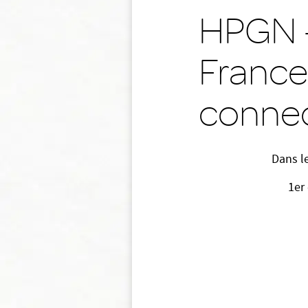
HPGN -
France
conne
Dans l
1er