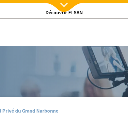
Découvrir ELSAN
Nx:Afficher menu
e connecté
/
es
HPGN - 1er établissement en France doté d'un éclairage connecté
l Privé du Grand Narbonne