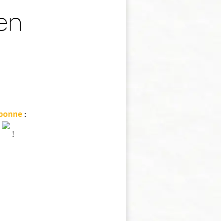
en
rbonne
:
é
!