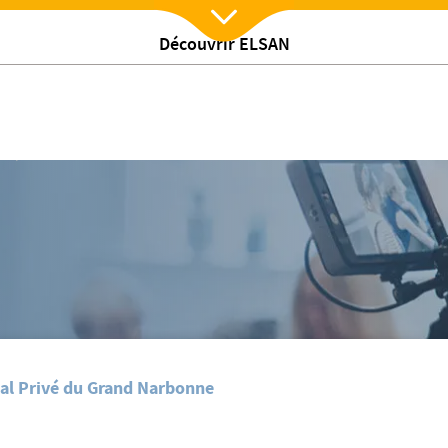
Découvrir ELSAN
Nx:Afficher menu
/
es
Information visiteurs
al Privé du Grand Narbonne