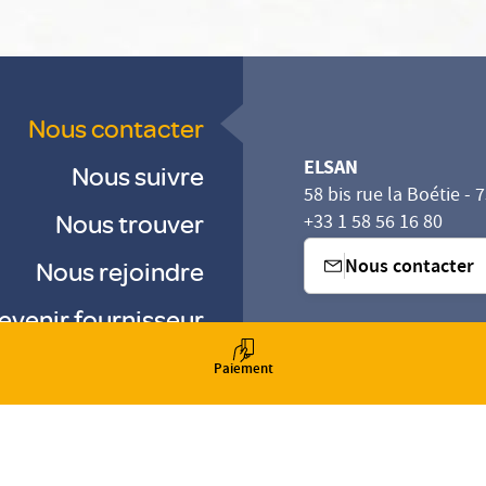
Nous contacter
ELSAN
Nous suivre
58 bis rue la Boétie - 
Nous trouver
+33 1 58 56 16 80
Nous contacter
Nous rejoindre
evenir fournisseur
sez vos Options
s paramètres de confidentialité, en garantissant la con
Paiement
-
-
-
Gestion des cookies
Droits & Devoirs
Agence digitale : VOID