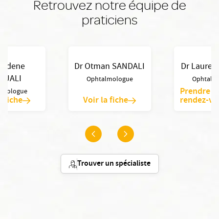
Retrouvez notre équipe de
praticiens
ajdene
Dr Otman SANDALI
Dr Lauren
OUALI
Ophtalmologue
Ophtalm
Prendre u
lmologue
a fiche
Voir la fiche
rendez-vo
Trouver un spécialiste