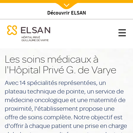
Découvrir ELSAN
Nx:Afficher menu
se menu mobile
Soins
se menu mobile
Nx:s
Nx:Aller
au
Les soins médicaux à
contenu
l'Hôpital Privé G. de Varye
principal
Avec 14 spécialités représentées, un
plateau technique de pointe, un service de
médecine oncologique et une maternité de
proximité, l'établissement propose une
offre de soins complète. Notre objectif est
d'offrir à chaque patient une prise en charge