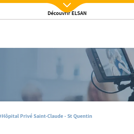
Découvrir ELSAN
Nx:Afficher menu
/
ualites
Semaine du Handicap : retour sur les actions
#Hôpital Privé Saint-Claude - St Quentin