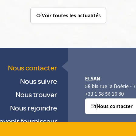
Voir toutes les actualités
Nous contacter
ELSAN
Nous suivre
58 bis rue la Boétie - 
Nous trouver
+33 1 58 56 16 80
Nous contacter
Nous rejoindre
evenir fournisseur
sez vos Options
s paramètres de confidentialité, en garantissant la con