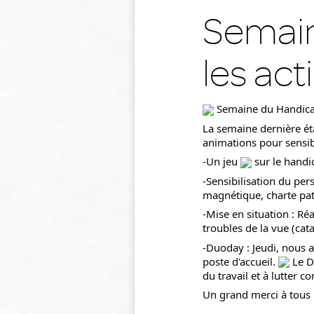
Semain
les act
 Semaine du Handicap 
La 
semaine dernière éta
animations pour sensibil
-Un jeu 
 sur le hand
-Sensibilisation du per
magnétique, charte patie
-Mise en situation : Ré
troubles de la vue (ca
-Duoday : Jeudi, nous 
poste d'accueil. 
 Le D
du travail et à lutter co
Un grand merci à tous 