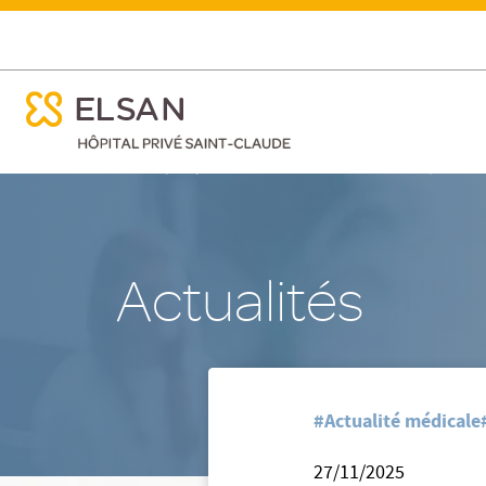
ose menu mobile
Semaine du Handicap : retour sur les actions
ose menu mobile
Nx:Aller
/
/
Accueil
Hôpital Privé Saint-Claude - St Quentin
Nos act
au
contenu
principal
Actualités
#Actualité médicale
27/11/2025