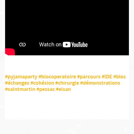
#pyjamaparty
#blocoperatoire
#parcours
#IDE
#bloc
#échanges
#cohésion
#chirurgie
#démonstrations
#saintmartin
#pessac
#elsan