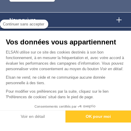
Nous suivre
Continuer sans accepter
Nous trouver
Vos données vous appartiennent
Nous rejoindre
ELSAN utilise sur ce site des cookies destinés à son bon
fonctionnement, à en mesurer la fréquentation et, avec votre accord à
évaluer les performances des campagnes d’information. Vous pouvez
Devenir fournisseur
personnaliser votre consentement au moyen du bouton
Voir en détail
.
Elsan ne vend, ne cède et ne communique aucune donnée
© Copyright 2026
Elsan
personnelle à des tiers.
-
-
-
-
Mentions Légales
Données personnelles
Gestion des cookies
Droits & Devoirs
Agence digitale : VOID
Pour modifier vos préférences par la suite, cliquez sur le lien
'Préférences de cookies' situé dans le pied de page.
Consentements certifiés par
Rendez-vous
Paiement
Voir en détail
OK pour moi
Axeptio consent
Plateforme de Gestion du Consentement : Personnalisez vos O