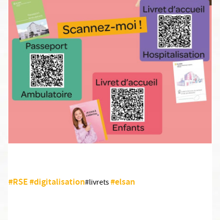
#RSE
#digitalisation
#elsan
#livrets