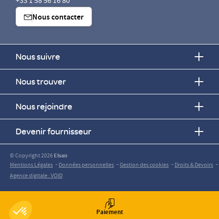
+33 1 58 56 16 80
Nous contacter
Nous suivre
Nous trouver
Nous rejoindre
Devenir fournisseur
© Copyright 2026
Elsan
-
-
-
-
Mentions Légales
Données personnelles
Gestion des cookies
Droits & Devoirs
Agence digitale : VOID
Paiement